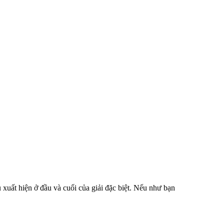
 xuất hiện ở đầu và cuối của giải đặc biệt. Nếu như bạn