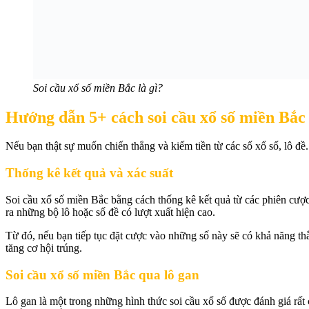
Soi cầu xổ số miền Bắc là gì?
Hướng dẫn 5+ cách soi cầu xổ số miền Bắc
Nếu bạn thật sự muốn chiến thắng và kiếm tiền từ các số xổ số, lô đề.
Thống kê kết quả và xác suất
Soi cầu xổ số miền Bắc bằng cách thống kê kết quả từ các phiên cược 
ra những bộ lô hoặc số đề có lượt xuất hiện cao.
Từ đó, nếu bạn tiếp tục đặt cược vào những số này sẽ có khả năng th
tăng cơ hội trúng.
Soi cầu xổ số miền Bắc qua lô gan
Lô gan là một trong những hình thức soi cầu xổ số được đánh giá rất 