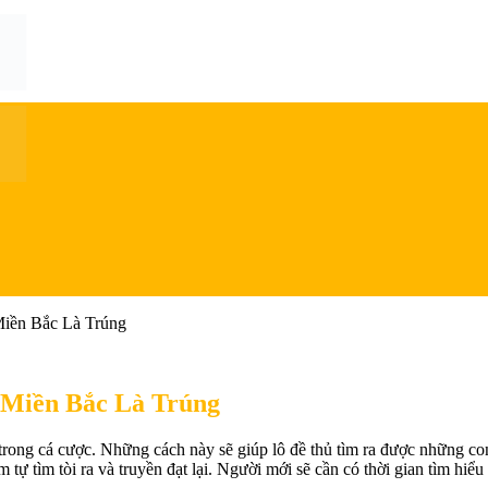
Miền Bắc Là Trúng
 Miền Bắc Là Trúng
 trong cá cược. Những cách này sẽ giúp lô đề thủ tìm ra được những co
ự tìm tòi ra và truyền đạt lại. Người mới sẽ cần có thời gian tìm hiểu 