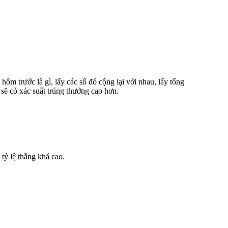
ôm trước là gì, lấy các số đó cộng lại với nhau, lấy tổng
sẽ có xác suất trúng thưởng cao hơn.
tỷ lệ thắng khá cao.