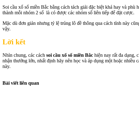
Soi cầu xổ số miền Bắc bằng cách tách giải đặc biệt khá hay và phù hợ
thành mỗi nhóm 2 số là có được các nhóm số liên tiếp để đặt cược.
Mặc dù đơn giản nhưng tỷ lệ trúng lô đề thông qua cách tính này cũn
vậy.
Lời kết
Nhìn chung, các cách
soi cầu xổ số miền Bắc
hiện nay rất đa dạng, 
nhận thưởng lớn, nhất định hãy nên học và áp dụng một hoặc nhiều cá
này.
Bài viết liên quan