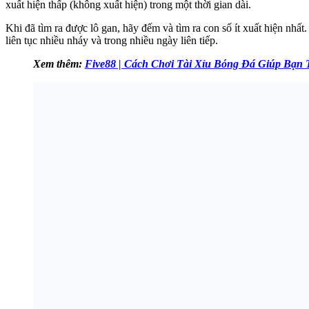
xuất hiện thấp (không xuất hiện) trong một thời gian dài.
Khi đã tìm ra được lô gan, hãy đếm và tìm ra con số ít xuất hiện nhấ
liên tục nhiều nháy và trong nhiều ngày liên tiếp.
Xem thêm:
Five88 | Cách Chơi Tài Xỉu Bóng Đá Giúp Bạn