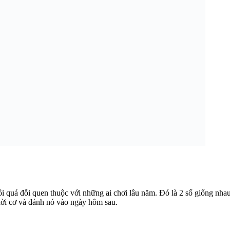
i quá đỗi quen thuộc với những ai chơi lâu năm. Đó là 2 số giống nhau
thời cơ và đánh nó vào ngày hôm sau.