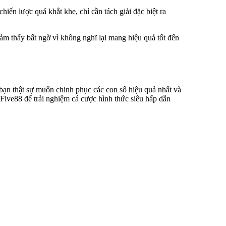
iến lược quá khắt khe, chỉ cần tách giải đặc biệt ra
ảm thấy bất ngờ vì không nghĩ lại mang hiệu quả tốt đến
bạn thật sự muốn chinh phục các con số hiệu quả nhất và
Five88 để trải nghiệm cá cược hình thức siêu hấp dẫn