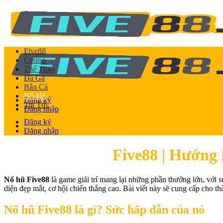
Chuyển
đến
nội
dung
Five88
Casino
Thể Thao
Đá Gà
Bắn Cá
Nổ Hũ
Đăng ký
Tin Tức
Đăng nhập
Đăng ký
Đăng nhập
Five88 | Hướng
Nổ hũ Five88
là game giải trí mang lại những phần thưởng lớn, với s
diện đẹp mắt, cơ hội chiến thắng cao. Bài viết này sẽ cung cấp cho thà
Nổ hũ Five88 là gì? Sức hấp dẫn của nó