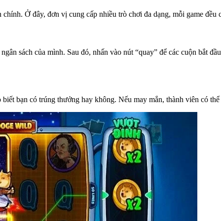
n chính. Ở đây, đơn vị cung cấp nhiều trò chơi đa dạng, mỗi game đều 
ngân sách của mình. Sau đó, nhấn vào nút “quay” để các cuộn bắt đầu 
 biết bạn có trúng thưởng hay không. Nếu may mắn, thành viên có thể n