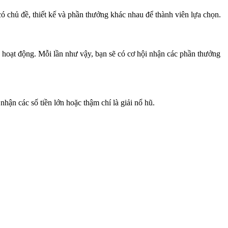
có chủ đề, thiết kế và phần thưởng khác nhau để thành viên lựa chọn.
hoạt động. Mỗi lần như vậy, bạn sẽ có cơ hội nhận các phần thưởng
hận các số tiền lớn hoặc thậm chí là giải nổ hũ.