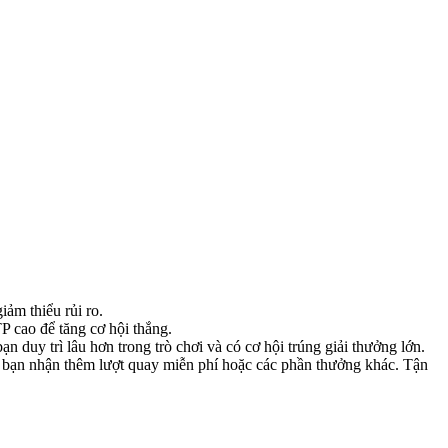
iảm thiểu rủi ro.
TP cao để tăng cơ hội thắng.
n duy trì lâu hơn trong trò chơi và có cơ hội trúng giải thưởng lớn.
 bạn nhận thêm lượt quay miễn phí hoặc các phần thưởng khác. Tận