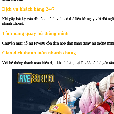
Dịch vụ khách hàng 24/7
Khi gặp bất kỳ vấn đề nào, thành viên có thể liên hệ ngay với đội ng
nhanh chóng.
Tính năng quay hũ thông minh
Chuyên mục nổ hũ Five88 còn tích hợp tính năng quay hũ thông minh,
Giao dịch thanh toán nhanh chóng
Với hệ thống thanh toán hiện đại, khách hàng tại Fiv88 có thể yên tâm