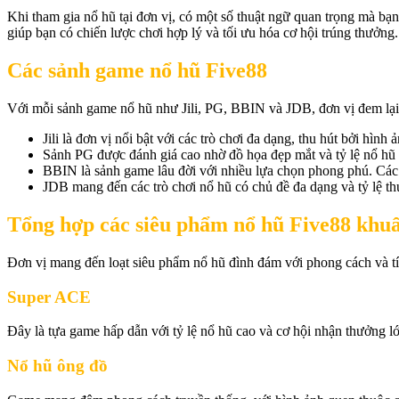
Khi tham gia nổ hũ tại đơn vị, có một số thuật ngữ quan trọng mà bạn
giúp bạn có chiến lược chơi hợp lý và tối ưu hóa cơ hội trúng thưởng.
Các sảnh game nổ hũ Five88
Với mỗi sảnh game nổ hũ như Jili, PG, BBIN và JDB, đơn vị đem lại 
Jili là đơn vị nổi bật với các trò chơi đa dạng, thu hút bởi hì
Sảnh PG được đánh giá cao nhờ đồ họa đẹp mắt và tỷ lệ nổ hũ ca
BBIN là sảnh game lâu đời với nhiều lựa chọn phong phú. Các tr
JDB mang đến các trò chơi nổ hũ có chủ đề đa dạng và tỷ lệ
Tổng hợp các siêu phẩm nổ hũ Five88 khu
Đơn vị mang đến loạt siêu phẩm nổ hũ đình đám với phong cách và tín
Super ACE
Đây là tựa game hấp dẫn với tỷ lệ nổ hũ cao và cơ hội nhận thưởng 
Nổ hũ ông đồ