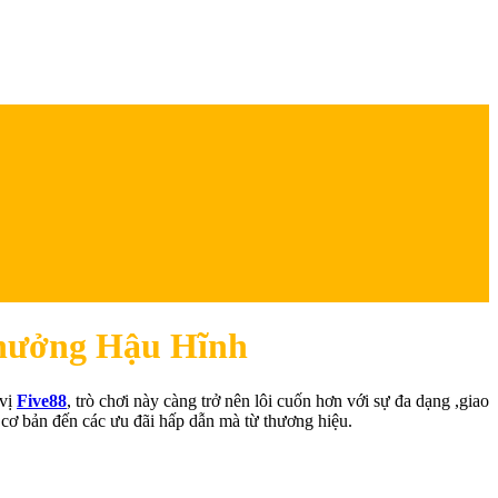
Thưởng Hậu Hĩnh
 vị
Five88
, trò chơi này càng trở nên lôi cuốn hơn với sự đa dạng ,giao
ia cơ bản đến các ưu đãi hấp dẫn mà từ thương hiệu.