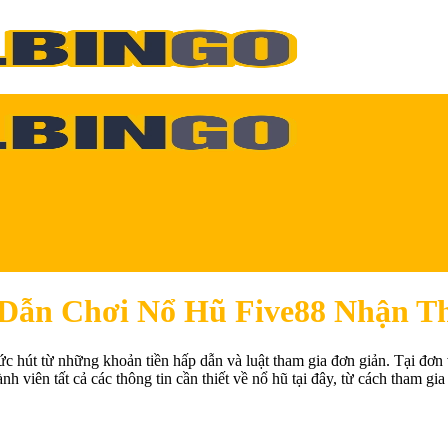
 Dẫn Chơi Nổ Hũ Five88 Nhận 
ức hút từ những khoản tiền hấp dẫn và luật tham gia đơn giản. Tại đơn
nh viên tất cả các thông tin cần thiết về nổ hũ tại đây, từ cách tham g