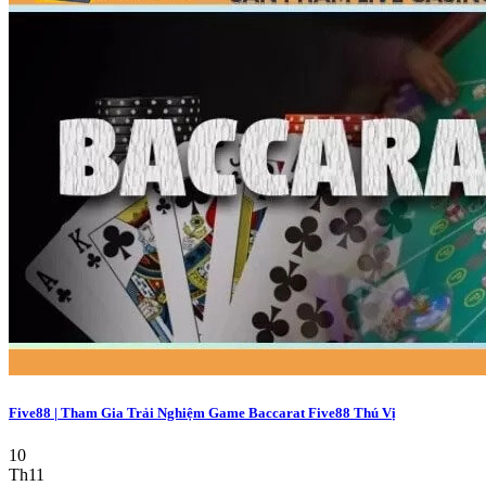
Five88 | Tham Gia Trải Nghiệm Game Baccarat Five88 Thú Vị
10
Th11