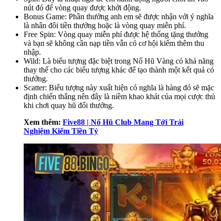
nút đó để vòng quay được khởi động.
Bonus Game: Phần thưởng anh em sẽ được nhận với ý nghĩa
là nhân đôi tiền thưởng hoặc là vòng quay miễn phí.
Free Spin: Vòng quay miễn phí được hệ thống tặng thưởng
và bạn sẽ không cần nạp tiền vẫn có cơ hội kiếm thêm thu
nhập.
Wild: Là biểu tượng đặc biệt trong Nổ Hũ Vàng có khả năng
thay thế cho các biểu tượng khác để tạo thành một kết quả có
thưởng.
Scatter: Biểu tượng này xuất hiện có nghĩa là hàng đó sẽ mặc
định chiến thắng nên đây là niềm khao khát của mọi cược thủ
khi chơi quay hũ đổi thưởng.
Xem thêm:
Five88 | Nổ Hũ Club Mang Tới Trải
Nghiệm Kiếm Tiền Tỷ