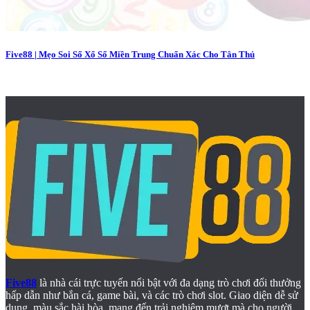
Five88 | Mẹo Soi Số Xổ Số Miền Trung Chuẩn Xác Cho Tân Thủ
Five88
là nhà cái trực tuyến nổi bật với đa dạng trò chơi đổi thưởng
hấp dẫn như bắn cá, game bài, và các trò chơi slot. Giao diện dễ sử
dụng, màu sắc hài hòa, mang đến trải nghiệm mượt mà cho người