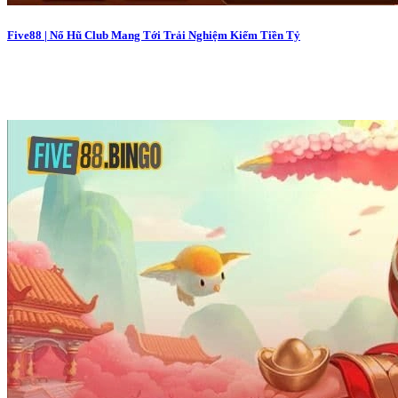
Five88 | Nổ Hũ Club Mang Tới Trải Nghiệm Kiếm Tiền Tỷ