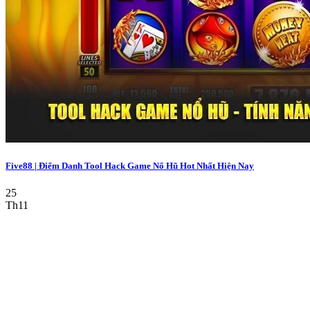
Five88 | Điểm Danh Tool Hack Game Nổ Hũ Hot Nhất Hiện Nay
25
Th11