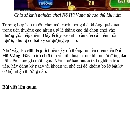
Chia sẻ kinh nghiệm chơi Nổ Hũ Vàng từ cao thủ lâu năm
Trường hợp bạn muốn chơi một cách thong thả, không quá quan
trọng tiền thưởng cao nhưng tỷ lệ thắng cao thì chọn chơi vào
những giờ thấp điểm. Đây là tùy vào nhu cầu của cá nhân mỗi
người, không có bất kỳ sự gượng ép nào.
Như vậy, Five88 đã giới thiệu đầy đủ thông tin liên quan đến
Nổ
Hũ Vàng
. Đây là trò chơi thu về lợi nhuận cao khi thu hút đông đảo
hội viên tham gia mỗi ngày. Nếu như bạn muốn trải nghiệm trực
tiếp, hãy đăng ký ngay tài khoản tại nhà cái để không bỏ lỡ bất kỳ
cơ hội nhận thưởng nào.
Bài viết liên quan