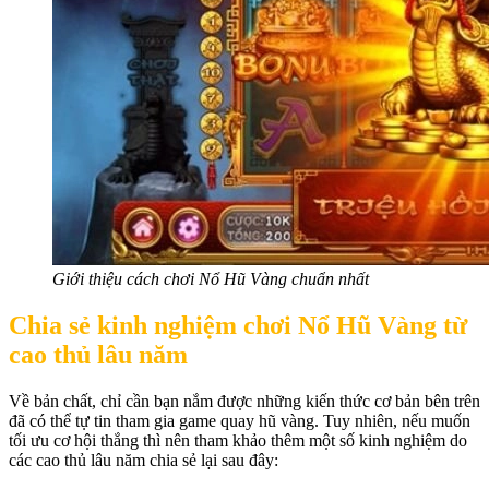
Giới thiệu cách chơi Nổ Hũ Vàng chuẩn nhất
Chia sẻ kinh nghiệm chơi Nổ Hũ Vàng từ
cao thủ lâu năm
Về bản chất, chỉ cần bạn nắm được những kiến thức cơ bản bên trên
đã có thể tự tin tham gia game quay hũ vàng. Tuy nhiên, nếu muốn
tối ưu cơ hội thắng thì nên tham khảo thêm một số kinh nghiệm do
các cao thủ lâu năm chia sẻ lại sau đây: