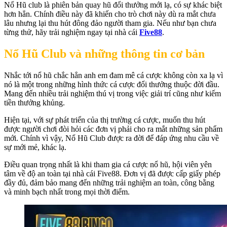
Nổ Hũ club là phiên bản quay hũ đổi thưởng mới lạ, có sự khác biệt
hơn hẳn. Chính điều này đã khiến cho trò chơi này dù ra mắt chưa
lâu nhưng lại thu hút đông đảo người tham gia. Nếu như bạn chưa
từng thử, hãy trải nghiệm ngay tại nhà cái
Five88
.
Nổ Hũ Club và những thông tin cơ bản
Nhắc tới nổ hũ chắc hẳn anh em đam mê cá cược không còn xa lạ vì
nó là một trong những hình thức cá cược đổi thưởng thuộc đời đầu.
Mang đến nhiều trải nghiệm thú vị trong việc giải trí cũng như kiếm
tiền thưởng khủng.
Hiện tại, với sự phát triển của thị trường cá cược, muốn thu hút
được người chơi đòi hỏi các đơn vị phải cho ra mắt những sản phẩm
mới. Chính vì vậy, Nổ Hũ Club được ra đời để đáp ứng nhu cầu về
sự mới mẻ, khác lạ.
Điều quan trọng nhất là khi tham gia cá cược nổ hũ, hội viên yên
tâm về độ an toàn tại nhà cái Five88. Đơn vị đã được cấp giấy phép
đầy đủ, đảm bảo mang đến những trải nghiệm an toàn, công bằng
và minh bạch nhất trong mọi thời điểm.