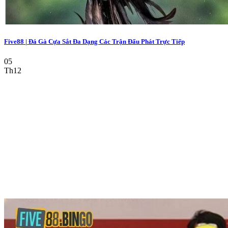
Five88 | Đá Gà Cựa Sắt Đa Dạng Các Trận Đấu Phát Trực Tiếp
05
Th12