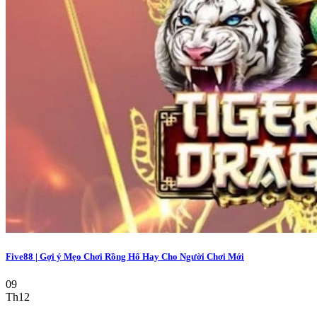
Five88 | Gợi ý Mẹo Chơi Rồng Hổ Hay Cho Người Chơi Mới
09
Th12