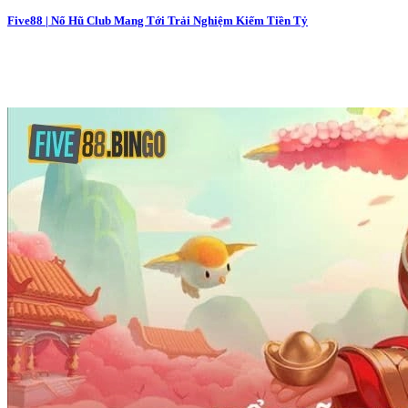
Five88 | Nổ Hũ Club Mang Tới Trải Nghiệm Kiếm Tiền Tỷ