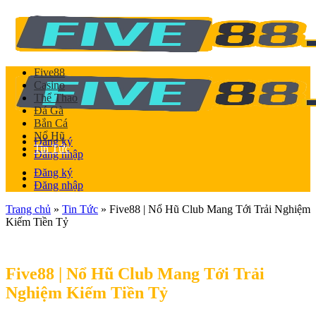
Chuyển
đến
nội
dung
Five88
Casino
Thể Thao
Đá Gà
Bắn Cá
Nổ Hũ
Đăng ký
Tin Tức
Đăng nhập
Đăng ký
Đăng nhập
Trang chủ
»
Tin Tức
»
Five88 | Nổ Hũ Club Mang Tới Trải Nghiệm
Kiếm Tiền Tỷ
Five88 | Nổ Hũ Club Mang Tới Trải
Nghiệm Kiếm Tiền Tỷ