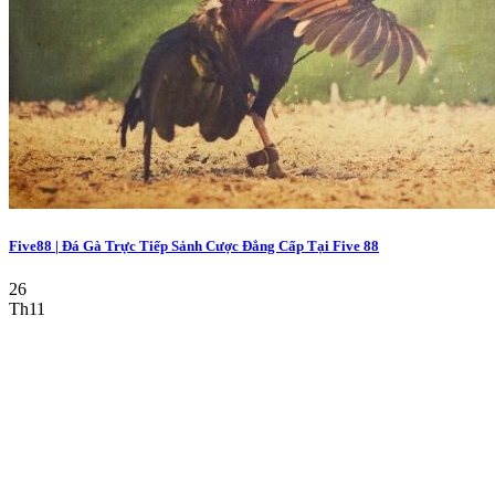
Five88 | Đá Gà Trực Tiếp Sảnh Cược Đẳng Cấp Tại Five 88
26
Th11