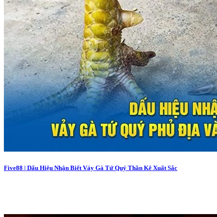
Five88 | Dấu Hiệu Nhận Biết Vảy Gà Tứ Quý Thần Kê Xuất Sắc