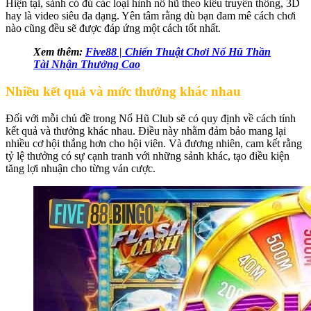
Hiện tại, sảnh có đủ các loại hình nổ hũ theo kiểu truyền thống, 3D
hay là video siêu đa dạng. Yên tâm rằng dù bạn đam mê cách chơi
nào cũng đều sẽ được đáp ứng một cách tốt nhất.
Xem thêm:
Five88 | Chiến Thuật Chơi Nổ Hũ Thần
Tài Nhận Thưởng Cao
Nhiều kết quả và mức thưởng khác nhau
Đối với mỗi chủ đề trong Nổ Hũ Club sẽ có quy định về cách tính
kết quả và thưởng khác nhau. Điều này nhằm đảm bảo mang lại
nhiều cơ hội thắng hơn cho hội viên. Và đương nhiên, cam kết rằng
tỷ lệ thưởng có sự cạnh tranh với những sảnh khác, tạo điều kiện
tăng lợi nhuận cho từng ván cược.