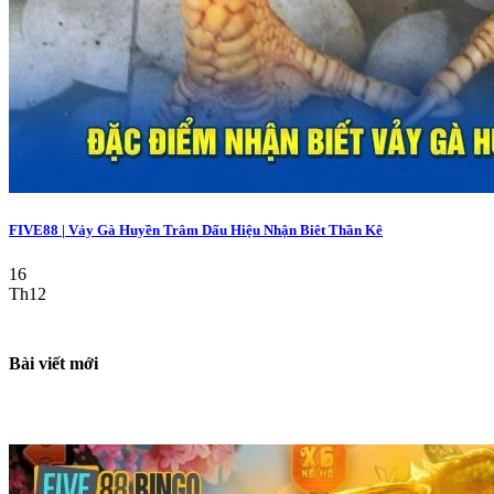
FIVE88 | Vảy Gà Huyền Trâm Dấu Hiệu Nhận Biêt Thần Kê
16
Th12
Bài viết mới