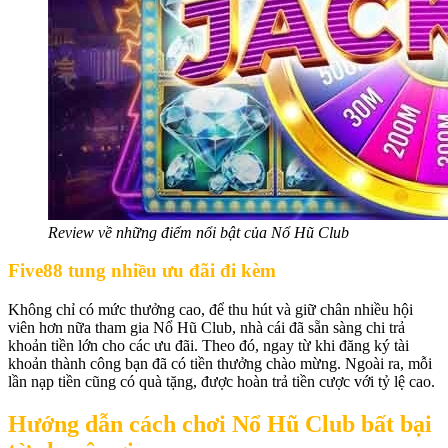
Review về những điểm nổi bật của Nổ Hũ Club
Five88 tung nhiều ưu đãi đi kèm
Không chỉ có mức thưởng cao, để thu hút và giữ chân nhiều hội
viên hơn nữa tham gia Nổ Hũ Club, nhà cái đã sẵn sàng chi trả
khoản tiền lớn cho các ưu đãi. Theo đó, ngay từ khi đăng ký tài
khoản thành công bạn đã có tiền thưởng chào mừng. Ngoài ra, mỗi
lần nạp tiền cũng có quà tặng, được hoàn trả tiền cược với tỷ lệ cao.
Hướng dẫn cách chơi Nổ Hũ Club bất bại