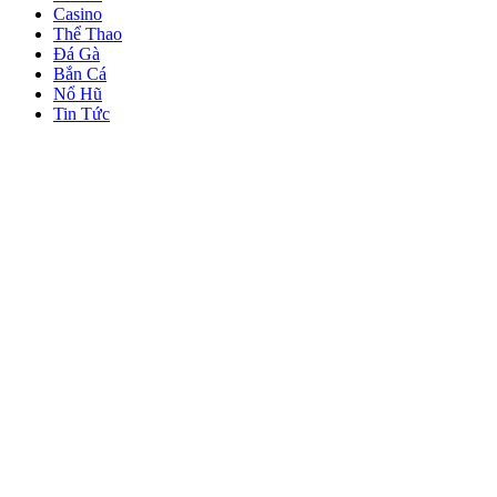
Casino
Thể Thao
Đá Gà
Bắn Cá
Nổ Hũ
Tin Tức