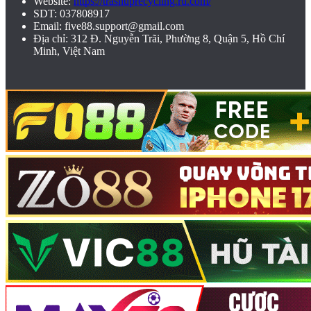
Website:
https://trashuprecycling.ru.com/
SDT: 037808917
Email:
five88.support@gmail.com
Địa chỉ: 312 Đ. Nguyễn Trãi, Phường 8, Quận 5, Hồ Chí
Minh, Việt Nam